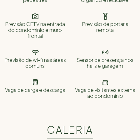


Previsão CFTV na entrada
Previsão de portaria
do condomínio e muro
remota
frontal


Previsão de wi-fi nas áreas
Sensor de presença nos
comuns
halls e garagem


Vaga de carga e descarga
Vaga de visitantes externa
ao condomínio
GALERIA