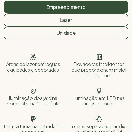
Empreendimento
Lazer
Unidade


Áreas de lazer entregues
Elevadores inteligentes
equipadas e decoradas
que proporcionam maior
economia


Iluminação dos jardins
Iluminação em LED nas
com sistema fotocélula
áreas comuns


Leitura facial na entrada de
Lixeiras separadas para lixo
pedestres
orgânico e reciclável