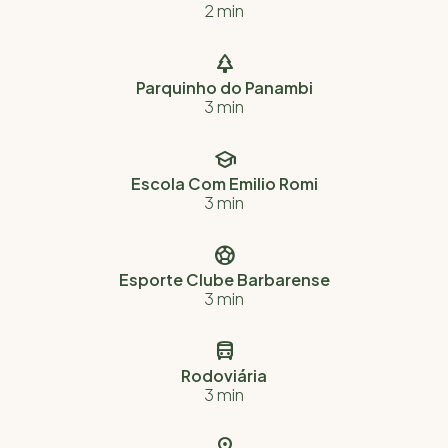
2 min

Parquinho do Panambi
3 min

Escola Com Emilio Romi
3 min

Esporte Clube Barbarense
3 min

Rodoviária
3 min
