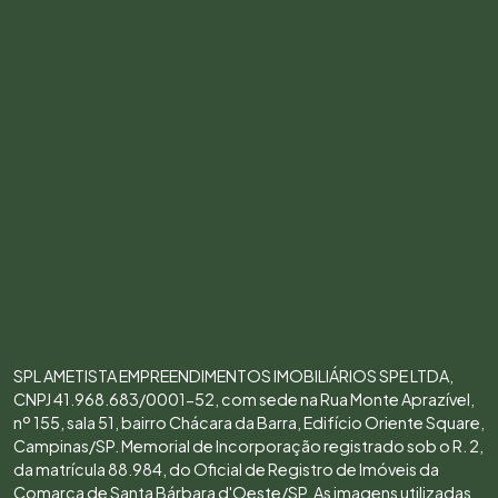
SPL AMETISTA EMPREENDIMENTOS IMOBILIÁRIOS SPE LTDA,
CNPJ 41.968.683/0001-52, com sede na Rua Monte Aprazível,
nº 155, sala 51, bairro Chácara da Barra, Edifício Oriente Square,
Campinas/SP. Memorial de Incorporação registrado sob o R. 2,
da matrícula 88.984, do Oficial de Registro de Imóveis da
Comarca de Santa Bárbara d'Oeste/SP. As imagens utilizadas