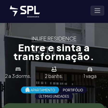
INLIFE RESIDENCE
Entre e sinta a
transformação.
bed
bathtub
directions_car
2 a 3 dorms.
2 banhs.
1 vaga
apartment
APARTAMENTO
PORTIFÓLIO
ÚLTIMAS UNIDADES